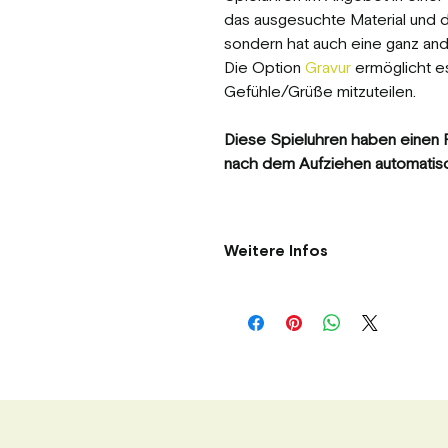
das ausgesuchte Material und di
sondern hat auch eine ganz ande
Die Option
Gravur
ermöglicht es,
Gefühle/Grüße mitzuteilen.
Diese Spieluhren haben einen F
nach dem Aufziehen automatis
Weitere Infos
Maße
Herzförmig ca. 9x9x4cm
Quadratisch ca. 7x6,5x4cm
Farbe
Box - Walnuss
Spieluhr - Bronze gebürstet
Antrieb
Federaufzug mit Schlüssel zum au