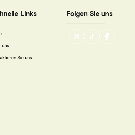
Wunsch gravur
maximal 40 Buchstaben. Falls I
Folgen Sie uns
hnelle Links
an, damit wir Sie beraten könn
Gerne können Sie uns Ihre eigne
benötigen, suchen wir für Sie e
p
Bei Bildern bitte erst anschrei
Herzsymbol oder weitere Symb
r uns
aktieren Sie uns