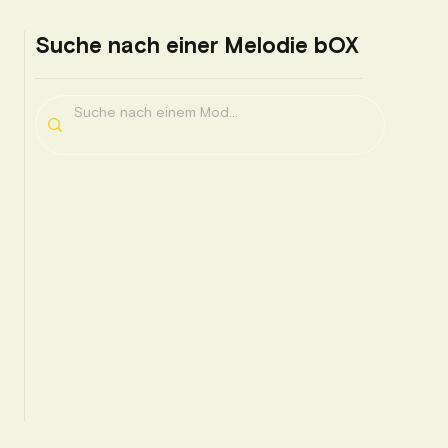
hr Text mehr Buchstaben enthält Schreiben Sie uns bitte
Suche nach einer Melodie bOX
en.
 Schriftart mitteilen. Falls Sie keine bestimmte Schriftart
ine Schriftart aus, die dazu passt.
ben ( keine Realbilder möglich )
ole können auch eingraviert werden.