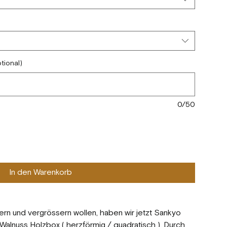
tional)
0/50
In den Warenkorb
ern und vergrössern wollen, haben wir jetzt Sankyo
Walnuss Holzbox ( herzförmig / quadratisch ). Durch