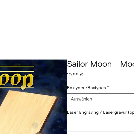
Sailor Moon - Moo
Preis
10,99 €
Boxtypen/Boxtypes
*
Auswählen
Laser Engraving / Lasergravur (op